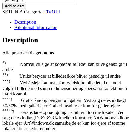
Add to cart
SKU:
N/A
Category:
TIVOLI
Description
Additional information
Description
Alle priser er fritaget moms.
*)
Normal vil sige at kopier af billedet kan blive gensolgt til
andre.
**)
Unika betyder at billedet ikke bliver gensolgt til andre.
***)
Ved årsleje kan man forny/udskifte billedet til et andet
valgfrit billede med samme dimensioner og specs. fra kollektionen
hvert kvartal.
****)
Gratis låne ophængning i galleri. Ved salg deles indtægt
50/50% med galleri ejer. Galleri løsning er kun for galleri ejere.
*****)
Gratis låne ophængning i vinduer i tomme lokaler. Ved
salg deles indtægt 33/33/33% imellem kunstner, ArtWindows.dk og
lokale ejer. ArtWindows.dk samarbejde er kun for ejere af tomme
lokaler i befolkede bymidter.