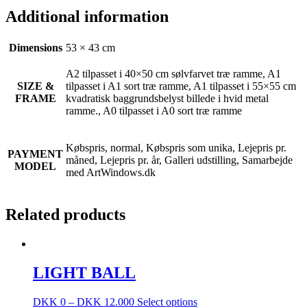
Additional information
Dimensions
53 × 43 cm
A2 tilpasset i 40×50 cm sølvfarvet træ ramme, A1
SIZE &
tilpasset i A1 sort træ ramme, A1 tilpasset i 55×55 cm
FRAME
kvadratisk baggrundsbelyst billede i hvid metal
ramme., A0 tilpasset i A0 sort træ ramme
Købspris, normal, Købspris som unika, Lejepris pr.
PAYMENT
måned, Lejepris pr. år, Galleri udstilling, Samarbejde
MODEL
med ArtWindows.dk
Related products
LIGHT BALL
DKK
0
–
DKK
12.000
Select options