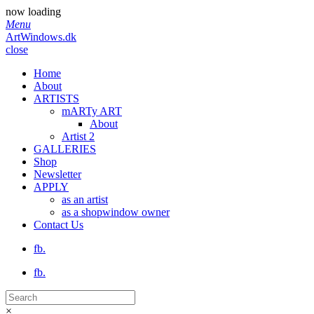
now loading
Menu
ArtWindows.dk
close
Home
About
ARTISTS
mARTy ART
About
Artist 2
GALLERIES
Shop
Newsletter
APPLY
as an artist
as a shopwindow owner
Contact Us
fb.
fb.
×