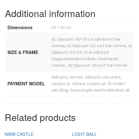
Additional information
Dimensions
53 × 43 cm
A2 tilpasset i 40×50 cm sølvfarvet træ
ramme, A1 tilpasset i A1 sort træ ramme, A1
SIZE & FRAME
tilpasset i 55×55 cm kvadratisk
baggrundsbelyst billede i hvid metal
ramme., A0 tilpasset i A0 sort træ ramme
Købspris, normal, Købspris som unika,
PAYMENT MODEL
Lejepris pr. måned, Lejepris pr. år, Galleri
udstilling, Samarbejde med ArtWindows.dk
Related products
NIMB CASTLE
LIGHT BALL