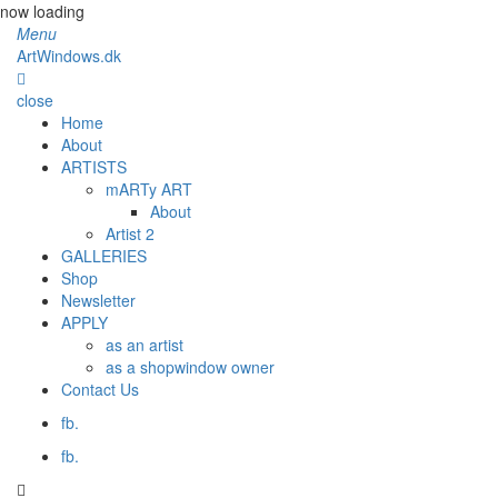
now loading
Menu
ArtWindows.dk
close
Home
About
ARTISTS
mARTy ART
About
Artist 2
GALLERIES
Shop
Newsletter
APPLY
as an artist
as a shopwindow owner
Contact Us
fb.
fb.