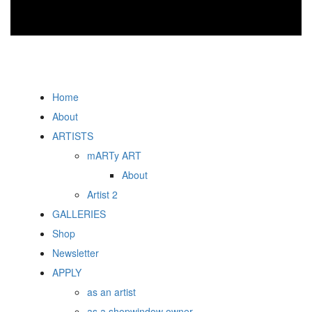
Home
About
ARTISTS
mARTy ART
About
Artist 2
GALLERIES
Shop
Newsletter
APPLY
as an artist
as a shopwindow owner