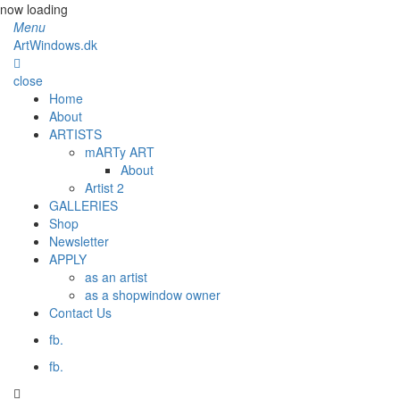
now loading
Menu
ArtWindows.dk
close
Home
About
ARTISTS
mARTy ART
About
Artist 2
GALLERIES
Shop
Newsletter
APPLY
as an artist
as a shopwindow owner
Contact Us
fb.
fb.