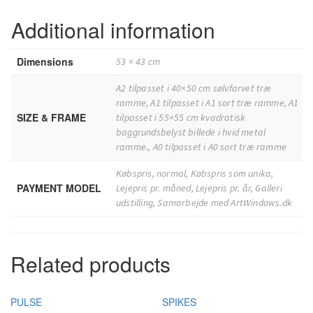
Additional information
Dimensions
53 × 43 cm
A2 tilpasset i 40×50 cm sølvfarvet træ
ramme, A1 tilpasset i A1 sort træ ramme, A1
SIZE & FRAME
tilpasset i 55×55 cm kvadratisk
baggrundsbelyst billede i hvid metal
ramme., A0 tilpasset i A0 sort træ ramme
Købspris, normal, Købspris som unika,
PAYMENT MODEL
Lejepris pr. måned, Lejepris pr. år, Galleri
udstilling, Samarbejde med ArtWindows.dk
Related products
PULSE
SPIKES