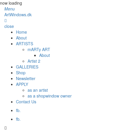
now loading
Menu
ArtWindows.dk
close
Home
About
ARTISTS
mARTy ART
About
Artist 2
GALLERIES
Shop
Newsletter
APPLY
as an artist
as a shopwindow owner
Contact Us
fb.
fb.