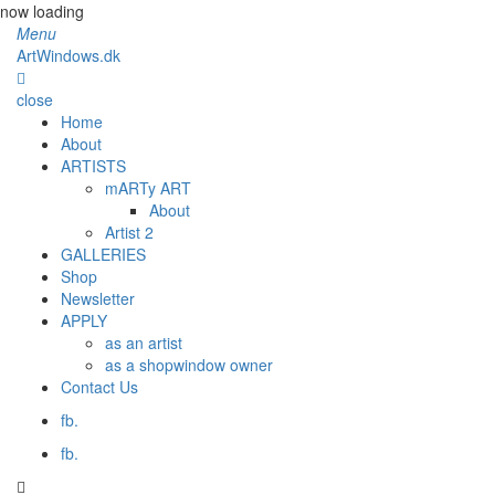
now loading
Menu
ArtWindows.dk
close
Home
About
ARTISTS
mARTy ART
About
Artist 2
GALLERIES
Shop
Newsletter
APPLY
as an artist
as a shopwindow owner
Contact Us
fb.
fb.