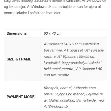
salg deles indtægt 33/33/33% imellem kunstner, ArtWindows.dk
og lokale ejer. ArtWindows.dk samarbejde er kun for ejere af
tomme lokaler i befolkede bymidter.
Dimensions
53 × 43 cm
A2 tilpasset i 40×50 cm sølvfarvet
træ ramme, A1 tilpasset i A1 sort træ
ramme, A1 tilpasset i 55×55 cm
SIZE & FRAME
kvadratisk baggrundsbelyst billede i
hvid metal ramme., A0 tilpasset i A0
sort træ ramme
Købspris, normal, Købspris som
unika, Lejepris pr. måned, Lejepris pr.
PAYMENT MODEL
år, Galleri udstilling, Samarbejde med
ArtWindows.dk